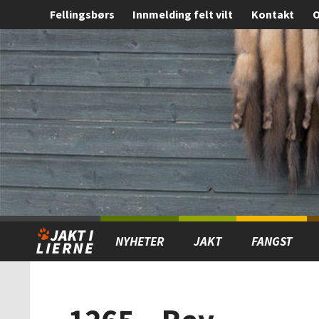
Fellingsbørs
Innmelding felt vilt
Kontakt
O
Gå
Forstørre
til
skrift
innholdet
NYHETER
JAKT
FANGST