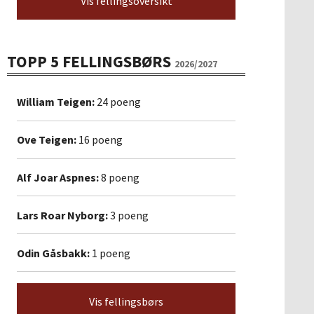
Vis fellingsoversikt
TOPP 5 FELLINGSBØRS
2026/2027
William Teigen:
24 poeng
Ove Teigen:
16 poeng
Alf Joar Aspnes:
8 poeng
Lars Roar Nyborg:
3 poeng
Odin Gåsbakk:
1 poeng
Vis fellingsbørs