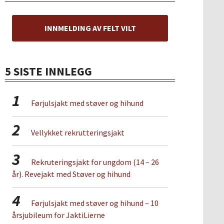
INNMELDING AV FELT VILT
5 SISTE INNLEGG
1
Førjulsjakt med støver og hihund
2
Vellykket rekrutteringsjakt
3
Rekruteringsjakt for ungdom (14 – 26
år). Revejakt med Støver og hihund
4
Førjulsjakt med støver og hihund – 10
årsjubileum for JaktiLierne