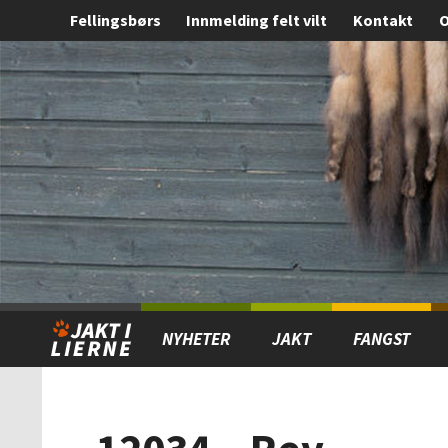
Fellingsbørs
Innmelding felt vilt
Kontakt
O
Gå
Forstørre
til
skrift
innholdet
NYHETER
JAKT
FANGST