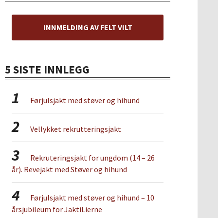
INNMELDING AV FELT VILT
5 SISTE INNLEGG
1
Førjulsjakt med støver og hihund
2
Vellykket rekrutteringsjakt
3
Rekruteringsjakt for ungdom (14 – 26
år). Revejakt med Støver og hihund
4
Førjulsjakt med støver og hihund – 10
årsjubileum for JaktiLierne