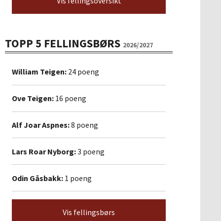
Vis fellingsoversikt
TOPP 5 FELLINGSBØRS
2026/2027
William Teigen:
24 poeng
Ove Teigen:
16 poeng
Alf Joar Aspnes:
8 poeng
Lars Roar Nyborg:
3 poeng
Odin Gåsbakk:
1 poeng
Vis fellingsbørs