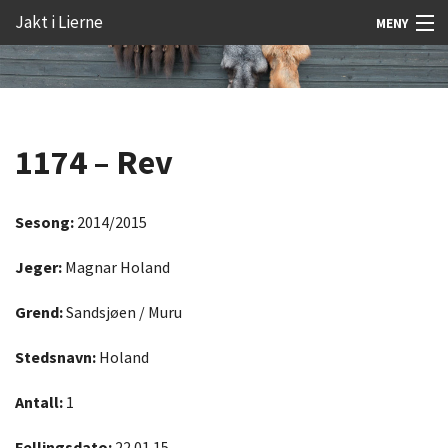
Gå
Forstørre
Jakt i Lierne
MENY
til
skrift
innholdet
Nyheter
Jakt
1174 – Rev
Fangst
Åtejakt
Sesong:
2014/2015
Felt vilt
Jeger:
Magnar Holand
Aktiviteter
Grend:
Sandsjøen / Muru
Kunnskap
Stedsnavn:
Holand
Rekrutt
Antall:
1
Premie
Fellingsdato:
22.01.15