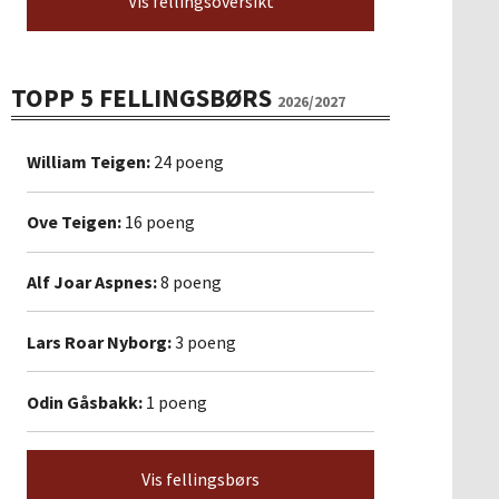
Vis fellingsoversikt
TOPP 5 FELLINGSBØRS
2026/2027
William Teigen:
24 poeng
Ove Teigen:
16 poeng
Alf Joar Aspnes:
8 poeng
Lars Roar Nyborg:
3 poeng
Odin Gåsbakk:
1 poeng
Vis fellingsbørs