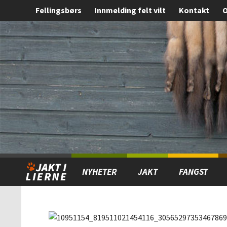
Fellingsbørs
Innmelding felt vilt
Kontakt
O
Gå
Forstørre
til
skrift
innholdet
NYHETER
JAKT
FANGST