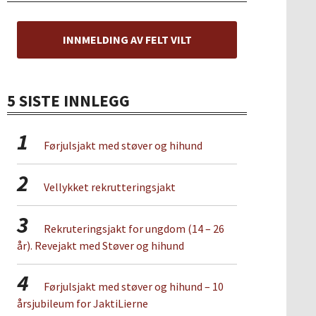
INNMELDING AV FELT VILT
5 SISTE INNLEGG
1
Førjulsjakt med støver og hihund
2
Vellykket rekrutteringsjakt
3
Rekruteringsjakt for ungdom (14 – 26
år). Revejakt med Støver og hihund
4
Førjulsjakt med støver og hihund – 10
årsjubileum for JaktiLierne