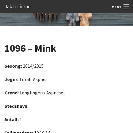
Gå
Forstørre
Jakt i Lierne
MENY
til
skrift
innholdet
Nyheter
Jakt
1096 – Mink
Fangst
Åtejakt
Sesong:
2014/2015
Felt vilt
Jeger:
Toralf Aspnes
Aktiviteter
Grend:
Lenglingen / Aspneset
Kunnskap
Stedsnavn:
Rekrutt
Antall:
1
Premie
Fellingsdato:
10.10.14