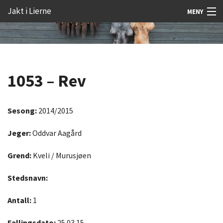
Gå
Forstørre
Jakt i Lierne
MENY
til
skrift
innholdet
Nyheter
Jakt
1053 – Rev
Fangst
Åtejakt
Sesong:
2014/2015
Felt vilt
Jeger:
Oddvar Aagård
Aktiviteter
Grend:
Kveli / Murusjøen
Kunnskap
Stedsnavn:
Rekrutt
Antall:
1
Premie
Fellingsdato:
25.03.15