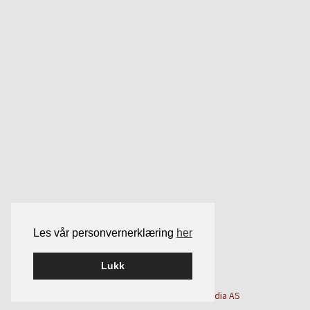
Les vår personvernerklæring
her
Lukk
Bygget på
WordPress
av
Smart Media AS