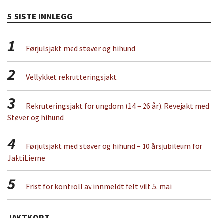
5 SISTE INNLEGG
1
Førjulsjakt med støver og hihund
2
Vellykket rekrutteringsjakt
3
Rekruteringsjakt for ungdom (14 – 26 år). Revejakt med
Støver og hihund
4
Førjulsjakt med støver og hihund – 10 årsjubileum for
JaktiLierne
5
Frist for kontroll av innmeldt felt vilt 5. mai
JAKTKORT