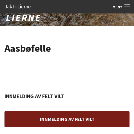
Gå
Forstørre
Jakt i Lierne
MENY
til
skrift
innholdet
Nyheter
Jakt
Aasbøfelle
Fangst
Åtejakt
Felt vilt
Aktiviteter
INNMELDING AV FELT VILT
Kunnskap
Rekrutt
INNMELDING AV FELT VILT
Premie