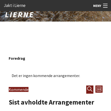
Gå
Forstørre
Jakt i Lierne
MENY
til
skrift
innholdet
Nyheter
Jakt
Fangst
Åtejakt
Foredrag
Felt vilt
Aktiviteter
Det er ingen kommende arrangementer.
Kunnskap
Arrange
Arra
Kommende
Liste
Rekrutt
Velg
Søk
View
Search
dato.
Sist avholdte Arrangementer
Navi
Premie
and