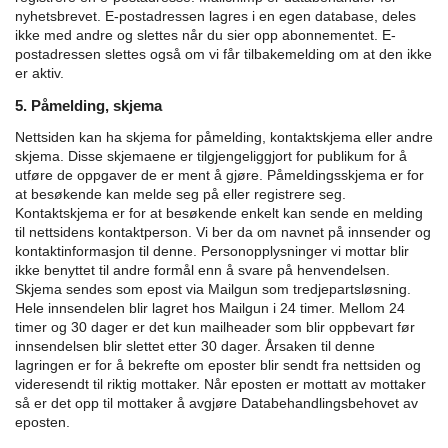
nyhetsbrevet. E-postadressen lagres i en egen database, deles
ikke med andre og slettes når du sier opp abonnementet. E-
postadressen slettes også om vi får tilbakemelding om at den ikke
er aktiv.
5. Påmelding, skjema
Nettsiden kan ha skjema for påmelding, kontaktskjema eller andre
skjema. Disse skjemaene er tilgjengeliggjort for publikum for å
utføre de oppgaver de er ment å gjøre.
Påmeldingsskjema er for
at besøkende kan melde seg på eller registrere seg.
Kontaktskjema er for at besøkende enkelt kan sende en melding
til nettsidens kontaktperson.
Vi ber da om navnet på innsender og
kontaktinformasjon til denne. Personopplysninger vi mottar blir
ikke benyttet til andre formål enn å svare på henvendelsen.
Skjema sendes som epost via Mailgun som tredjepartsløsning.
Hele innsendelen blir lagret hos Mailgun i 24 timer. Mellom 24
timer og 30 dager er det kun mailheader som blir oppbevart før
innsendelsen blir slettet etter 30 dager. Årsaken til denne
lagringen er for å bekrefte om eposter blir sendt fra nettsiden og
videresendt til riktig mottaker.
Når eposten er mottatt av mottaker
så er det opp til mottaker å avgjøre Databehandlingsbehovet av
eposten.