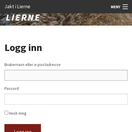
Gå
Forstørre
Jakt i Lierne
MENY
til
skrift
innholdet
Nyheter
Jakt
Logg inn
Fangst
Åtejakt
Brukernavn eller e-postadresse
Felt vilt
Aktiviteter
Passord
Kunnskap
Rekrutt
Husk meg
Premie
Logg inn