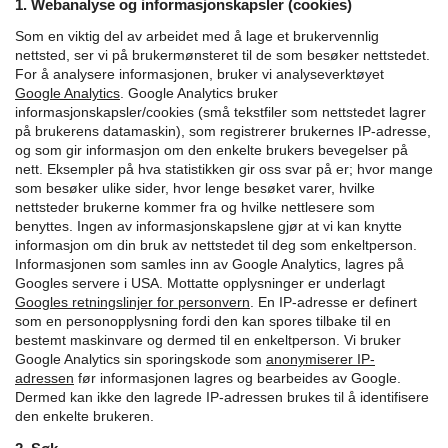
1. Webanalyse og informasjonskapsler (cookies)
Som en viktig del av arbeidet med å lage et brukervennlig
nettsted, ser vi på brukermønsteret til de som besøker nettstedet.
For å analysere informasjonen, bruker vi analyseverktøyet
Google Analytics
.
Google Analytics bruker
informasjonskapsler/cookies (små tekstfiler som nettstedet lagrer
på brukerens datamaskin), som registrerer brukernes IP-adresse,
og som gir informasjon om den enkelte brukers bevegelser på
nett. Eksempler på hva statistikken gir oss svar på er; hvor mange
som besøker ulike sider, hvor lenge besøket varer, hvilke
nettsteder brukerne kommer fra og hvilke nettlesere som
benyttes. Ingen av informasjonskapslene gjør at vi kan knytte
informasjon om din bruk av nettstedet til deg som enkeltperson.
Informasjonen som samles inn av Google Analytics, lagres på
Googles servere i USA. Mottatte opplysninger er underlagt
Googles retningslinjer for personvern
.
En IP-adresse er definert
som en personopplysning fordi den kan spores tilbake til en
bestemt maskinvare og dermed til en enkeltperson. Vi bruker
Google Analytics sin sporingskode som
anonymiserer IP-
adressen
før informasjonen lagres og bearbeides av Google.
Dermed kan ikke den lagrede IP-adressen brukes til å identifisere
den enkelte brukeren.