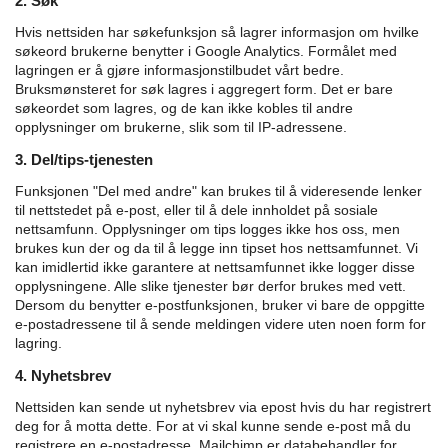
2. Søk
Hvis nettsiden har søkefunksjon så lagrer informasjon om hvilke
søkeord brukerne benytter i Google Analytics. Formålet med
lagringen er å gjøre informasjonstilbudet vårt bedre.
Bruksmønsteret for søk lagres i aggregert form. Det er bare
søkeordet som lagres, og de kan ikke kobles til andre
opplysninger om brukerne, slik som til IP-adressene.
3. Del/tips-tjenesten
Funksjonen "Del med andre" kan brukes til å videresende lenker
til nettstedet på e-post, eller til å dele innholdet på sosiale
nettsamfunn. Opplysninger om tips logges ikke hos oss, men
brukes kun der og da til å legge inn tipset hos nettsamfunnet. Vi
kan imidlertid ikke garantere at nettsamfunnet ikke logger disse
opplysningene. Alle slike tjenester bør derfor brukes med vett.
Dersom du benytter e-postfunksjonen, bruker vi bare de oppgitte
e-postadressene til å sende meldingen videre uten noen form for
lagring.
4. Nyhetsbrev
Nettsiden kan sende ut nyhetsbrev via epost hvis du har registrert
deg for å motta dette. For at vi skal kunne sende e-post må du
registrere en e-postadresse. Mailchimp er databehandler for