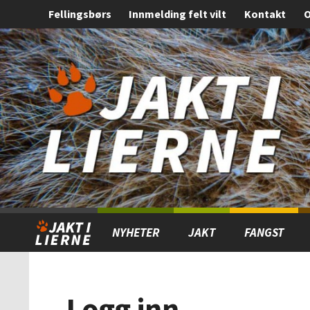
Fellingsbørs
Innmelding felt vilt
Kontakt
O
Gå
Forstørre
til
skrift
innholdet
NYHETER
JAKT
FANGST
Logg inn