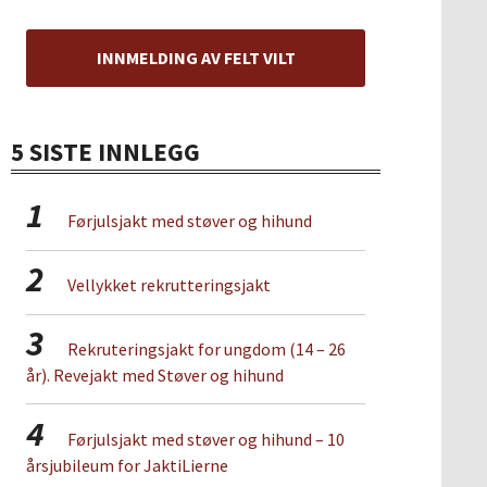
INNMELDING AV FELT VILT
5 SISTE INNLEGG
1
Førjulsjakt med støver og hihund
2
Vellykket rekrutteringsjakt
3
Rekruteringsjakt for ungdom (14 – 26
år). Revejakt med Støver og hihund
4
Førjulsjakt med støver og hihund – 10
årsjubileum for JaktiLierne