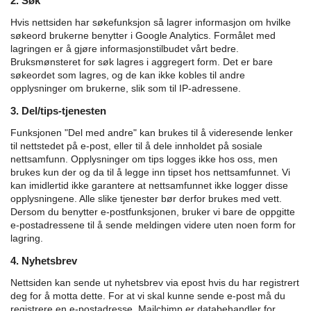
2. Søk
Hvis nettsiden har søkefunksjon så lagrer informasjon om hvilke
søkeord brukerne benytter i Google Analytics. Formålet med
lagringen er å gjøre informasjonstilbudet vårt bedre.
Bruksmønsteret for søk lagres i aggregert form. Det er bare
søkeordet som lagres, og de kan ikke kobles til andre
opplysninger om brukerne, slik som til IP-adressene.
3. Del/tips-tjenesten
Funksjonen "Del med andre" kan brukes til å videresende lenker
til nettstedet på e-post, eller til å dele innholdet på sosiale
nettsamfunn. Opplysninger om tips logges ikke hos oss, men
brukes kun der og da til å legge inn tipset hos nettsamfunnet. Vi
kan imidlertid ikke garantere at nettsamfunnet ikke logger disse
opplysningene. Alle slike tjenester bør derfor brukes med vett.
Dersom du benytter e-postfunksjonen, bruker vi bare de oppgitte
e-postadressene til å sende meldingen videre uten noen form for
lagring.
4. Nyhetsbrev
Nettsiden kan sende ut nyhetsbrev via epost hvis du har registrert
deg for å motta dette. For at vi skal kunne sende e-post må du
registrere en e-postadresse. Mailchimp er databehandler for