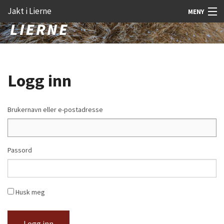
Gå
Forstørre
Jakt i Lierne
MENY
til
skrift
innholdet
Nyheter
Jakt
Logg inn
Fangst
Åtejakt
Brukernavn eller e-postadresse
Felt vilt
Aktiviteter
Passord
Kunnskap
Rekrutt
Husk meg
Premie
Logg inn