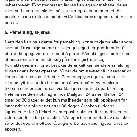
nyhetsbrevet. E-postadressen lagres i en egen database, deles
ikke med andre og slettes når du sier opp abonnementet. E-
postadressen slettes også om vi får tilbakemelding om at den ikke
er aktiv.
5. Påmelding, skjema
Nettsiden kan ha skjema for påmelding, kontaktskjema eller andre
skjema. Disse skjemaene er tilgjengeliggjort for publikum for å
utføre de oppgaver de er ment å gjøre.
Påmeldingsskjema er for
at besøkende kan melde seg på eller registrere seg.
Kontaktskjema er for at besøkende enkelt kan sende en melding
til nettsidens kontaktperson.
Vi ber da om navnet på innsender og
kontaktinformasjon til denne. Personopplysninger vi mottar blir
ikke benyttet til andre formål enn å svare på henvendelsen.
Skjema sendes som epost via Mailgun som tredjepartsløsning.
Hele innsendelen blir lagret hos Mailgun i 24 timer. Mellom 24
timer og 30 dager er det kun mailheader som blir oppbevart før
innsendelsen blir slettet etter 30 dager. Årsaken til denne
lagringen er for å bekrefte om eposter blir sendt fra nettsiden og
videresendt til riktig mottaker.
Når eposten er mottatt av mottaker
så er det opp til mottaker å avgjøre Databehandlingsbehovet av
eposten.