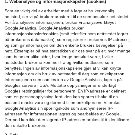
1. Webanalyse og informasjonskapsler (cookies)
Som en viktig del av arbeidet med å lage et brukervennlig
nettsted, ser vi på brukermønsteret til de som besøker nettstedet.
For å analysere informasjonen, bruker vi analyseverktøyet
Google Analytics
.
Google Analytics bruker
informasjonskapsler/cookies (små tekstfiler som nettstedet lagrer
på brukerens datamaskin), som registrerer brukernes IP-adresse,
og som gir informasjon om den enkelte brukers bevegelser på
nett. Eksempler på hva statistikken gir oss svar på er; hvor mange
som besøker ulike sider, hvor lenge besøket varer, hvilke
nettsteder brukerne kommer fra og hvilke nettlesere som
benyttes. Ingen av informasjonskapslene gjør at vi kan knytte
informasjon om din bruk av nettstedet til deg som enkeltperson.
Informasjonen som samles inn av Google Analytics, lagres på
Googles servere i USA. Mottatte opplysninger er underlagt
Googles retningslinjer for personvern
.
En IP-adresse er definert
som en personopplysning fordi den kan spores tilbake til en
bestemt maskinvare og dermed til en enkeltperson. Vi bruker
Google Analytics sin sporingskode som
anonymiserer IP-
adressen
før informasjonen lagres og bearbeides av Google.
Dermed kan ikke den lagrede IP-adressen brukes til å identifisere
den enkelte brukeren.