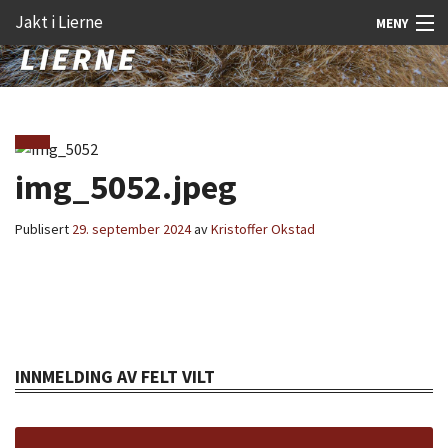
Gå
Forstørre
Jakt i Lierne
MENY
til
skrift
innholdet
Nyheter
Jakt
Fangst
img_5052.jpeg
Åtejakt
Publisert
29. september 2024
av
Kristoffer Okstad
Felt vilt
Aktiviteter
Kunnskap
INNMELDING AV FELT VILT
Rekrutt
Premie